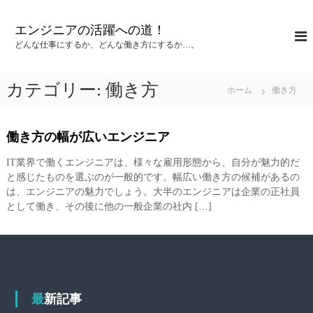
コ
ン
エンジニアの活躍への道！
テ
どんな仕事にするか、どんな働き方にするか…。
ン
ツ
へ
カテゴリー:
働き方
ホーム
働き方
ス
キ
ッ
働き方の幅が広いエンジニア
プ
IT業界で働くエンジニアは、様々な雇用形態から、自分が魅力的だ
と感じたものを選ぶのが一般的です。幅広い働き方の候補があるの
は、エンジニアの魅力でしょう。大半のエンジニアは企業の正社員
として働き、その後に他の一般企業の社内 […]
最新記事